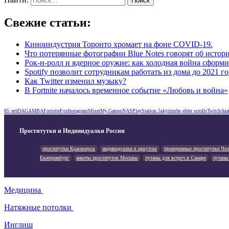
Свежие статьи:
Киноиндустрия Торонто хромает на фоне COVID-19.
Что потерянные фотографии Blue Notes говорят об исто
Рок-н-ролл и ядерное оружие: как холодная война сформ
Spotify позволит сотрудникам работать из дома до 2021 го
Как Twitter изменил музыку?
В Fortnite началось временное событие «Любовь и война»
85 лет
DAGAMBA
Fortnite
Fox
Instagram
Mixer
My.Games
NAS
PlayStation 5
skyrim
the elder scrolls
Twitch
Акв
Проститутки и Индивидуалки России
проститутки Красноярск
индивидуалки в иркутске
проверенные проститутки Че
Екатеринбург
анкеты проституток Москвы
путаны для встреч в Самаре
путаны
Медицина
Натяжные потолки
Инглиш