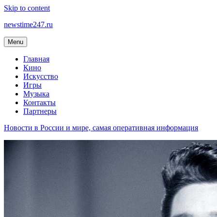
Skip to content
newstime247.ru
Menu
Главная
Кино
Искусство
Игры
Музыка
Контакты
Партнеры
Новости в России и мире, самая оперативная информация