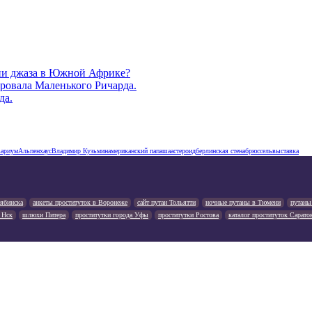
рии джаза в Южной Африке?
ировала Маленького Ричарда.
да.
ариум
Альпенхаус
Владимир Кузьмин
американский папаша
астероид
берлинская стена
брюссель
выставка
лябинска
анкеты проституток в Воронеже
сайт путан Тольятти
ночные путаны в Тюмени
путаны
 Нск
шлюхи Питера
проститутки города Уфы
проститутки Ростова
каталог проституток Сарато