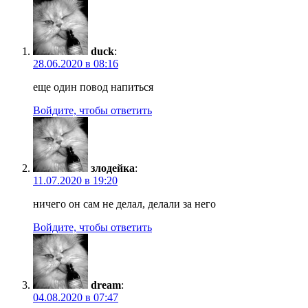
duck
:
28.06.2020 в 08:16
еще один повод напиться
Войдите, чтобы ответить
злодейка
:
11.07.2020 в 19:20
ничего он сам не делал, делали за него
Войдите, чтобы ответить
dream
:
04.08.2020 в 07:47