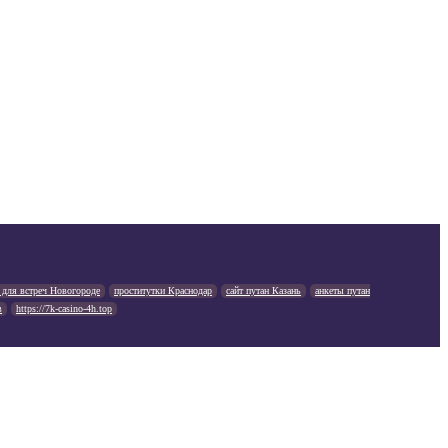
 для встреч Новогороде
проститутки Краснодар
сайт путан Казань
анкеты путан
в
https://7k-casino-4h.top