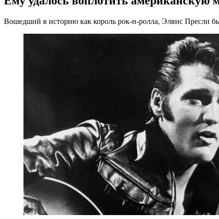
Ему удалось воплотить американскую 
Вошедший в историю как король рок-н-ролла, Элвис Пресли бы